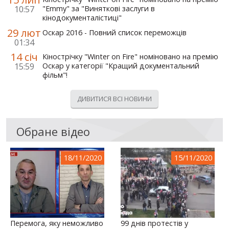
10:57
"Emmy" за "Виняткові заслуги в
кінодокументалістиці"
29 лют
Оскар 2016 - Повний список переможців
01:34
14 січ
Кінострічку "Winter on Fire" номіновано на премію
15:59
Оскар у категорії "Кращий документальний
фільм"!
ДИВИТИСЯ ВСІ НОВИНИ
Обране відео
18/11/2020
15/11/2020
Перемога, яку неможливо
99 днів протестів у