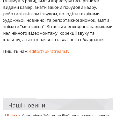
(мінімум 3 роки), вміти користуватись різними
видами камер, знати закони побудови кадру,
роботи зі світлом і звуком, володіти техніками
художньої, новинної та репортажної зйомок, вміти
знімати "монтажно". Вітається: володіння навичками
нелінійного відеомонтажу, корекції звуку та
кольору, а також наявність власного обладнання.
Пишіть нам:
editor@ukrstream.tv
Наші новини
15 лип
Кінострічку "Winter on Fire" номіновано на премію