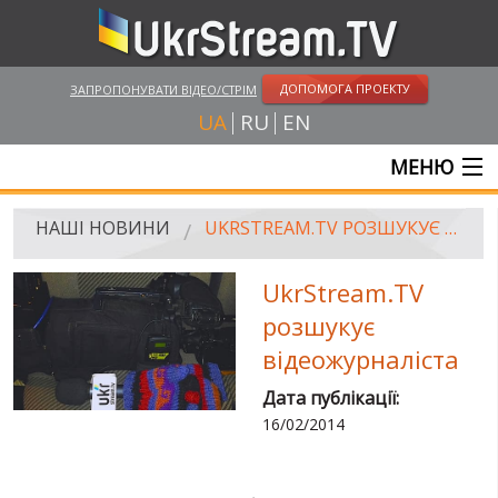
ДОПОМОГА ПРОЕКТУ
ЗАПРОПОНУВАТИ ВІДЕО/СТРІМ
UA
RU
EN
МЕНЮ
ГОЛОВНА
НАШІ НОВИНИ
UKRSTREAM.TV РОЗШУКУЄ ВІДЕОЖУРНАЛІСТА
ОНЛАЙН ТРАНСЛЯЦІЇ
UkrStream.TV
ВІДЕО
розшукує
РОСІЙСЬКО-УКРАЇНСЬКА ВІЙНА
відеожурналіста
"WINTER ON FIRE"
Дата публікації:
16/02/2014
ХРОНОЛОГІЯ ЄВРОМАЙДАНУ
ПОСЛУГИ