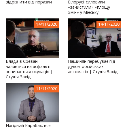
відрізнити від поразки
Білорусі: силовики
«зачистили» «площу
Змін» у Мінську
14/11/2020
14/11/2020
Влада в Єревані
Пашинян перебуває під
валяється на асфальті –
дулом російських
починається окупація |
автоматів | Студія Захід
Студія Захід
11/11/2020
Нагірний Карабах: все