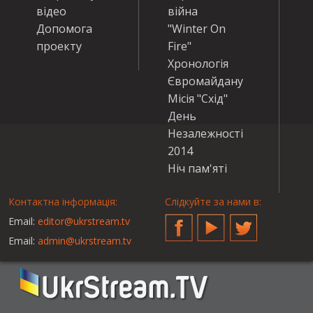
відео
війна
Допомога
"Winter On
проекту
Fire"
Хронологія
Євромайдану
Місія "Схід"
День
Незалежності
2014
Ніч пам'яті
Контактна інформація:
Слідкуйте за нами в:
Email:
editor@ukrstream.tv
Facebook
YouTube
Twitter
Email:
admin@ukrstream.tv