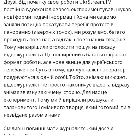
Друзі. Від початку своєї роботи UkrStream.TV
ШУ
постійно вдосконалювався, експериментував, шукав
нові форми подачі інформації. Хоча ми свідомо
заняли позицію показувати перебіг протестів
панорамно (з верхніх точок), ми розуміємо, багато
проходіть повз нас, а відтак, і повз наших глядачів.
Тому ми вирішили оголосити пошук на посаду
відеожурналіста. Це поширений в багатьох країнах
формат роботи, але нове явище для українського
телебачення. Суть в тому, що журналіст і оператор
поєднуються в одній особі. Тобто, знімаючи сюжет,
відеожурналіст не просто накопичує відео, а відразу
знімає зв'язну закінчену історію. Для нас це
експеримент. Тому ми й вирішили розшукати
талановитого і сміливого творця, який готовий іти в
незвідане разом з нами.
Сміливці повинні мати журналістський досвід