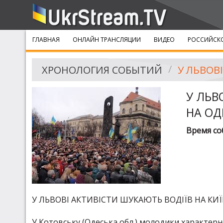
ГЛАВНАЯ
ОНЛАЙН ТРАНСЛЯЦИИ
ВИДЕО
РОССИЙСКО
ХРОНОЛОГИЯ СОБЫТИЙ
У ЛЬВ
НА ОД
Время со
У ЛЬВОВІ АКТИВІСТИ ШУКАЮТЬ ВОДІЇВ НА КИЇ
У Котовську (Одеська обл.) молодики характерн