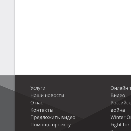
Услуги
Онлайн 
Наши новости
Видео
О нас
Российс
Контакты
война
Предложить видео
Winter On
Помощь проекту
Fight fo