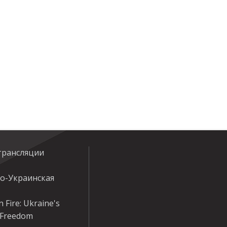
трансляции
ко-Украинская
 Fire: Ukraine's
r Freedom