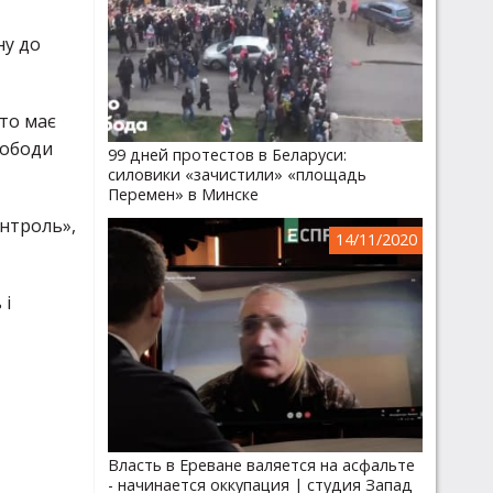
ну до
хто має
вободи
99 дней протестов в Беларуси:
силовики «зачистили» «площадь
Перемен» в Минске
нтроль»,
14/11/2020
 і
Власть в Ереване валяется на асфальте
- начинается оккупация | студия Запад