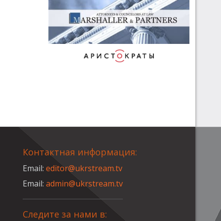
Контактная информация:
Email:
editor@ukrstream.tv
Email:
admin@ukrstream.tv
Следите за нами в: