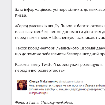
За їх інформаціюєю, усі перевізники, до яких 
Києва.
«Серед учасників акції у Львові є багато охочих
власні автомобілі, і може допомогти дістатися
перед пам'ятником Шевченку», - закликають ак
Також координатори львівського Євромайдану 
що допоможе забезпечити безперешкодний прої
Разом з тим у Twitter'і користувачі розміщують
періодично розвертають».
Фото з Twitter @maksymenkolesia