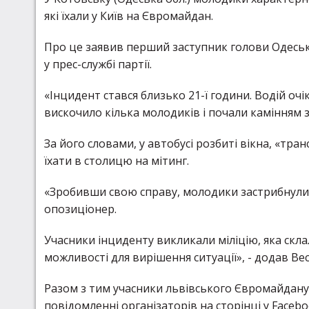
які їхали у Київ на Євромайдан.
Про це заявив перший заступник голови Одеськ
у прес-службі партії.
«Інцидент стався близько 21-ї години. Водій очік
вискочило кілька молодиків і почали камінням 
За його словами, у автобусі розбиті вікна, «тра
їхати в столицю на мітинг.
«Зробивши свою справу, молодики застрибнули у 
опозиціонер.
Учасники інциденту викликали міліцію, яка скл
можливості для вирішення ситуації», - додав Ве
Разом з тим учасники львівського Євромайдану 
повідомленні організаторів на сторінці у Faceb