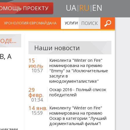
UA
RU
EN
ОМОЩЬ ПРОЕКТУ
ИСКАТЬ
ХРОНОЛОГИЯ ЄВРОМАЙДАНА
УСЛУГИ
У ЛЬВОВІ АКТИВІСТИ ШУКАЮТЬ ВОДІЇВ НА КИЇВ, А НА ОДЕЩИНІ ЇХ ЗАКИДАЮТЬ КАМІННЯМ
Наши новости
В, А
15
Кинолента "Winter on Fire"
июль
номинирована на премию
10:57
"Emmy" за "Исключительные
заслуги в
кинодокументалистике"
29
Оскар 2016 - Полный список
февр.
победителей
01:34
14 янв.
Киноленту "Winter on Fire"
15:59
номинирована на премию
Оскар в категории "Лучший
документальный фильм"!
ьниками,