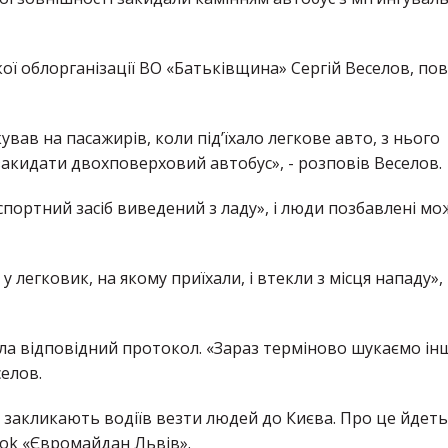
ої облорганізації ВО «Батьківщина» Сергій Веселов, по
ував на пасажирів, коли під’їхало легкове авто, з нього
закидати двохповерховий автобус», - розповів Веселов.
нспортний засіб виведений з ладу», і люди позбавлені мо
легковик, на якому приїхали, і втекли з місця нападу»,
ала відповідний протокол. «Зараз терміново шукаємо ін
селов.
закликають водіїв везти людей до Києва. Про це йдеть
ook «Євромайдан Львів».