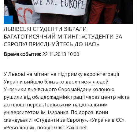
УСЛУГИ
ИСК
ЛЬВІВСЬКІ СТУДЕНТИ ЗІБРАЛИ
БАГАТОТИСЯЧНИЙ МІТИНГ: «СТУДЕНТИ ЗА
ЄВРОПУ! ПРИЄДНУЙТЕСЬ ДО НАС!»
Время события:
22.11.2013 10:00
У Львові на мітинг на підтримку євроінтеграції
України вийшло близько двох тисяч людей.
Учасники львівського Євромайдану колоною
рушили від облдержадміністрації через центр міста
до площі перед Львівським національним
університетом ім. І.Франка. По дорозі вони
скандували: «Студенти за Європу», «Україна в ЄС»,
«Революція», повідомляє Zaxid.net.