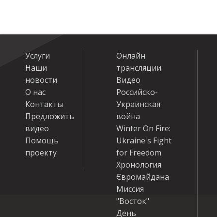
Услуги
Онлайн
Наши
трансляции
новости
Видео
О нас
Российско-
Контакты
Украинская
Предложить
война
видео
Winter On Fire:
Помощь
Ukraine's Fight
проекту
for Freedom
Хронология
Євромайдана
Миссия
"Восток"
День