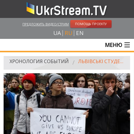
ПОМОЩЬ ПРОЕКТУ
ПРЕДЛОЖИТЬ ВИДЕО/СТРИМ
UA
RU
EN
МЕНЮ
ГЛАВНАЯ
ХРОНОЛОГИЯ СОБЫТИЙ
ЛЬВІВСЬКІ СТУДЕНТИ ЗІБРАЛИ БАГАТОТИСЯЧНИЙ МІТИНГ: «СТУДЕНТИ ЗА ЄВРОПУ! ПРИЄДНУЙТЕСЬ ДО НАС!»
ОНЛАЙН ТРАНСЛЯЦИИ
ВИДЕО
РОССИЙСКО-УКРАИНСКАЯ ВОЙНА
WINTER ON FIRE: UKRAINE'S FIGHT FOR FREEDOM
ХРОНОЛОГИЯ ЄВРОМАЙДАНА