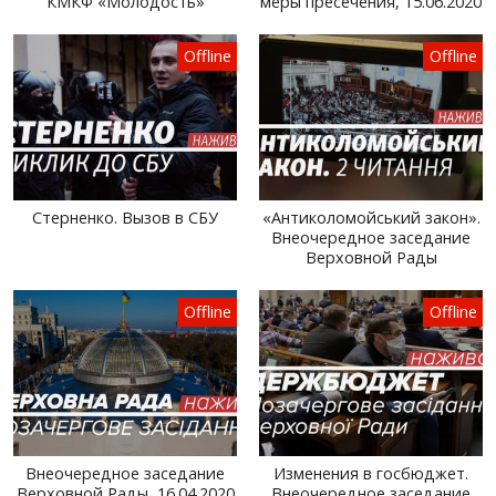
КМКФ «Молодость»
меры пресечения, 15.06.2020
Offline
Offline
Стерненко. Вызов в СБУ
«Антиколомойський закон».
Внеочередное заседание
Верховной Рады
Offline
Offline
Внеочередное заседание
Изменения в госбюджет.
Верховной Рады, 16.04.2020
Внеочередное заседание