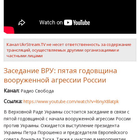
ВИДЕО
РОССИЙСКО-УКРАИНСКАЯ ВОЙНА
WINTER ON FIRE: UKRAINE'S FIGHT FOR FREEDOM
Канал UkrStream.TV не несет ответственность за содержание
ХРОНОЛОГИЯ ЄВРОМАЙДАНА
трансляций, осуществляемых другими организациями и
частными лицами
УСЛУГИ
ИСК
Заседание ВРУ: пятая годовщина
вооруженной агрессии России
Канал:
Радио Свобода
Ссылка:
https://www.youtube.com/watch?v=l6nyX8latpk
В Верховной Раде Украины состоится заседание в связи с
пятой годовщиной с начала вооруженной агрессии России
против Украины. Ожидается выступление президента
Украины Петра Порошенко и председателя Европейского
совета Дональда Туска. Также к участию в мероприятии