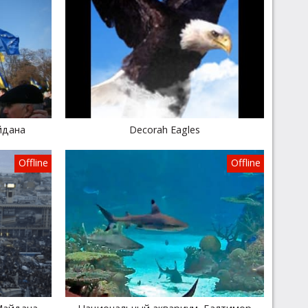
йдана
Decorah Eagles
Offline
Offline