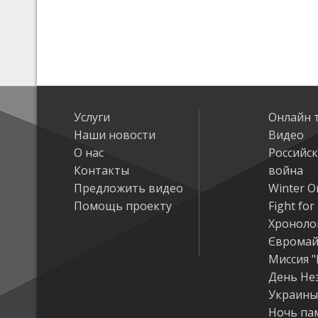
Услуги
Онлайн 
Наши новости
Видео
О нас
Российс
Контакты
война
Предложить видео
Winter On
Помощь проекту
Fight fo
Хроноло
Євромай
Миссия "
День Не
Украины
Ночь па