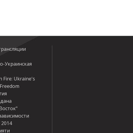
трансляции
ко-Украинская
 Fire: Ukraine's
r Freedom
гия
дана
Восток"
зависимости
 2014
мяти