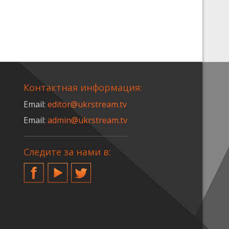
Контактная информация:
Email:
editor@ukrstream.tv
Email:
admin@ukrstream.tv
Следите за нами в:
Facebook
YouTube
Twitter