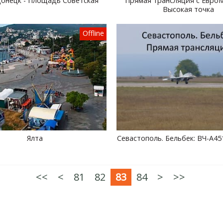
онецк - Площадь Советская
Прямая трансляция с Евро
Высокая точка
Offline
Ялта
Севастополь. Бельбек: ВЧ-А45
<<
<
81
82
83
84
>
>>