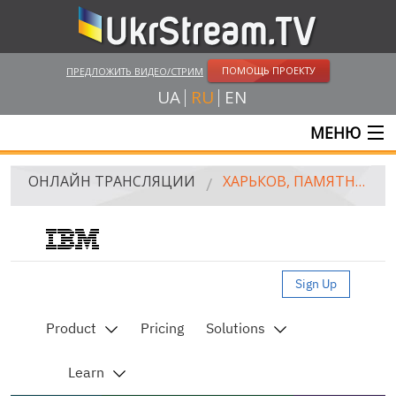
ПОМОЩЬ ПРОЕКТУ
ПРЕДЛОЖИТЬ ВИДЕО/СТРИМ
UA
RU
EN
МЕНЮ
ГЛАВНАЯ
ОНЛАЙН ТРАНСЛЯЦИИ
ХАРЬКОВ, ПАМЯТНИК Т.Г. ШЕВЧЕНКО
ОНЛАЙН ТРАНСЛЯЦИИ
UKRSTREAM.TV
Live streaming video by Ustream
СМИ И ОФИЦИАЛЬНЫЕ ТРАНСЛЯЦИИ
ЧАСТНЫЕ СТРИМЫ
ВЕБ-КАМЕРЫ
КРЫМ