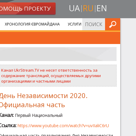
UA
RU
EN
ОМОЩЬ ПРОЕКТУ
ИСКАТЬ
ХРОНОЛОГИЯ ЄВРОМАЙДАНА
УСЛУГИ
Канал UkrStream.TV не несет ответственность за
содержание трансляций, осуществляемых другими
организациями и частными лицами
День Независимости 2020.
Официальная часть
Канал:
Первый Национальный
Ссылка:
https://www.youtube.com/watch?v=uvIIaliC6rU
Официальная часть празднования Дня Независимости