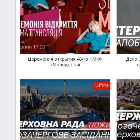
Церемония открытия 49-го КМКФ
Дело 
«Молодость»
п
Offline