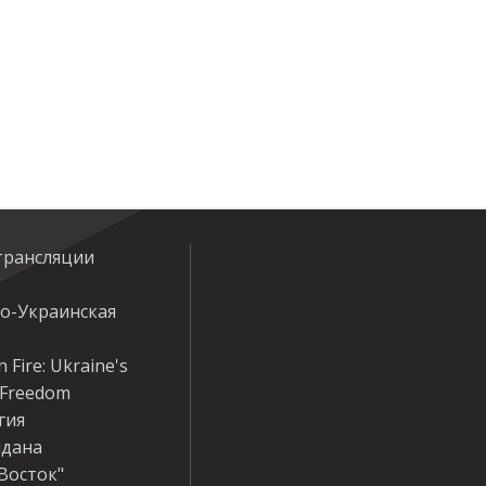
трансляции
ко-Украинская
 Fire: Ukraine's
r Freedom
гия
дана
Восток"