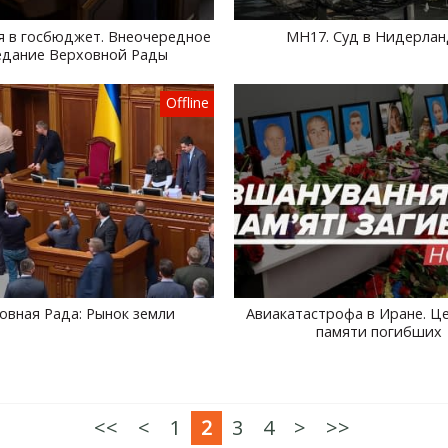
я в госбюджет. Внеочередное
MH17. Суд в Нидерлан
едание Верховной Рады
Offline
овная Рада: Рынок земли
Авиакатастрофа в Иране. Ц
памяти погибших
<<
<
1
2
3
4
>
>>