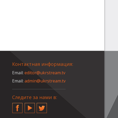
Контактная информация:
Email:
editor@ukrstream.tv
Email:
admin@ukrstream.tv
Следите за нами в:
Facebook
YouTube
Twitter