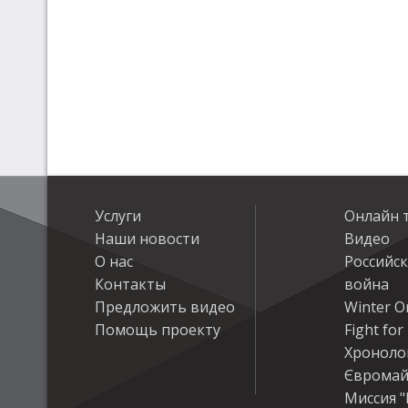
Услуги
Онлайн 
Наши новости
Видео
О нас
Российс
Контакты
война
Предложить видео
Winter On
Помощь проекту
Fight fo
Хроноло
Євромай
Миссия "