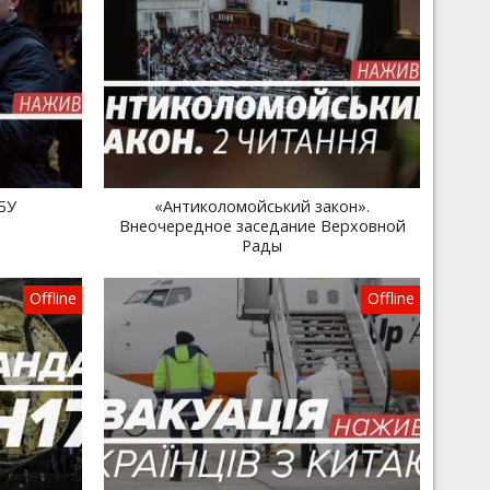
БУ
«Антиколомойський закон».
Внеочередное заседание Верховной
Рады
Offline
Offline