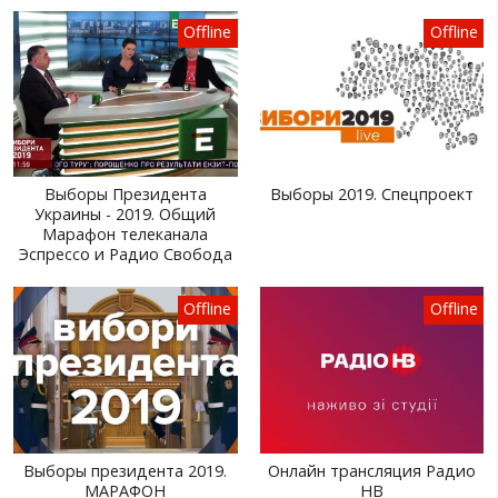
ВИДЕО
Offline
Offline
РОССИЙСКО-УКРАИНСКАЯ ВОЙНА
WINTER ON FIRE: UKRAINE'S FIGHT FOR FREEDOM
ХРОНОЛОГИЯ ЄВРОМАЙДАНА
Выборы Президента
Выборы 2019. Спецпроект
УСЛУГИ
Украины - 2019. Общий
Марафон телеканала
ИСК
Эспрессо и Радио Свобода
Offline
Offline
Выборы президента 2019.
Онлайн трансляция Радио
МАРАФОН
НВ