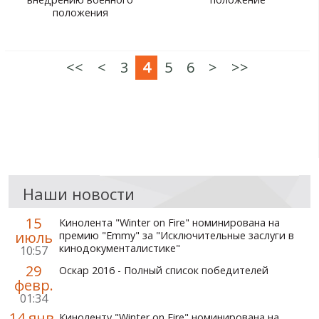
положения
<<
<
3
4
5
6
>
>>
Наши новости
15
Кинолента "Winter on Fire" номинирована на
июль
премию "Emmy" за "Исключительные заслуги в
кинодокументалистике"
10:57
29
Оскар 2016 - Полный список победителей
февр.
01:34
14 янв.
Киноленту "Winter on Fire" номинирована на