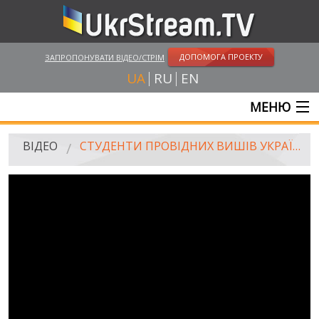
ДОПОМОГА ПРОЕКТУ
ЗАПРОПОНУВАТИ ВІДЕО/СТРІМ
UA
RU
EN
МЕНЮ
ГОЛОВНА
ВІДЕО
СТУДЕНТИ ПРОВІДНИХ ВИШІВ УКРАЇНИ ЗВЕРТАЮТЬСЯ ДО СВІТОВОЇ СПІЛЬНОТИ: ЗУПИНІТЬ ПУТІНА!
ОНЛАЙН ТРАНСЛЯЦІЇ
ВІДЕО
UKRSTREAM.TV
ВІДЕО ЗМІ
АМАТОРСЬКЕ ВІДЕО
ХУДОЖНІ ТА ДОКУМЕНТАЛЬНІ ПРОЕКТИ