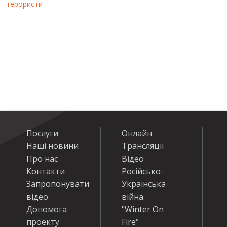
терористи
Послуги
Онлайн
Наші новини
Трансляції
Про нас
Відео
Контакти
Російсько-
Запропонувати
Українська
відео
війна
Допомога
"Winter On
проекту
Fire"