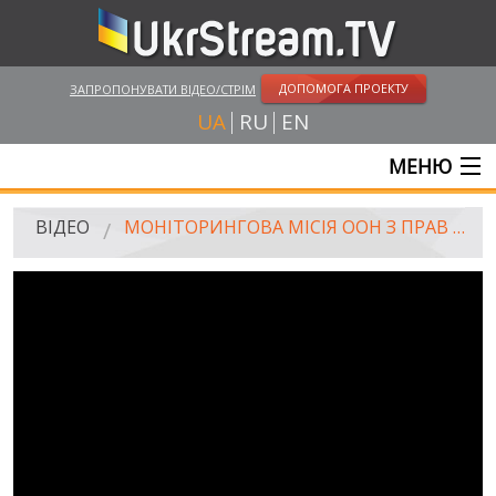
ДОПОМОГА ПРОЕКТУ
ЗАПРОПОНУВАТИ ВІДЕО/СТРІМ
UA
RU
EN
МЕНЮ
ГОЛОВНА
ВІДЕО
МОНІТОРИНГОВА МІСІЯ ООН З ПРАВ ЛЮДИНИ В УКРАЇНІ ПРЕДСТАВИЛА ЧЕТВЕРТУ ДОПОВІДЬ ЩОДО СИТУАЦІЇ З ПРАВАМИ ЛЮДИНИ В УКРАЇНІ (28.07.2014)
ОНЛАЙН ТРАНСЛЯЦІЇ
ВІДЕО
UKRSTREAM.TV
ВІДЕО ЗМІ
АМАТОРСЬКЕ ВІДЕО
ХУДОЖНІ ТА ДОКУМЕНТАЛЬНІ ПРОЕКТИ