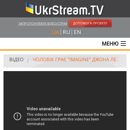
ДОПОМОГА ПРОЕКТУ
ЗАПРОПОНУВАТИ ВІДЕО/СТРІМ
UA
RU
EN
МЕНЮ
ГОЛОВНА
ВІДЕО
ЧОЛОВІК ГРАЄ "IMAGINE" ДЖОНА ЛЕНОНА НА ПІАНІНО ПОБЛИЗУ МІСЦЯ ТЕРАКТУ В БАТАКЛАНІ
ОНЛАЙН ТРАНСЛЯЦІЇ
ВІДЕО
UKRSTREAM.TV
ВІДЕО ЗМІ
АМАТОРСЬКЕ ВІДЕО
ХУДОЖНІ ТА ДОКУМЕНТАЛЬНІ ПРОЕКТИ