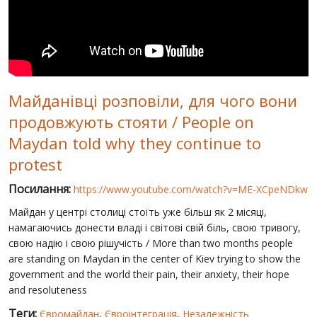
СВІТ ПРО УКРАЇНУ
ПУБЛІЧНІ ЛЮДИ
РОСІЙСЬКО-УКРАЇНСЬКА ВІЙНА
Майданівці розповіли, для чого вони
"WINTER ON FIRE"
продовжують стояти / People on
ХРОНОЛОГІЯ ЄВРОМАЙДАНУ
Maydan told why they continue to
ПОСЛУГИ
protest
ШУ
Посилання:
https://www.youtube.com/watch?v=ME-XCpeNDkw
Майдан у центрі столиці стоїть уже більш як 2 місяці,
намагаючись донести владі і світові свій біль, свою тривогу,
свою надію і свою рішучість / More than two months people
are standing on Maydan in the center of Kiev trying to show the
government and the world their pain, their anxiety, their hope
and resoluteness
Теги:
Євромайдан
,
Євроінтеграція
,
Незалежність