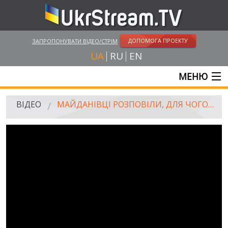
ДОПОМОГА ПРОЕКТУ
ЗАПРОПОНУВАТИ ВІДЕО/СТРІМ
UA
RU
EN
МЕНЮ
ГОЛОВНА
ВІДЕО
МАЙДАНІВЦІ РОЗПОВІЛИ, ДЛЯ ЧОГО ВОНИ ПРОДОВЖУЮТЬ СТОЯТИ / PEOPLE ON MAYDAN TOLD WHY THEY CONTINUE TO PROTEST
ОНЛАЙН ТРАНСЛЯЦІЇ
ВІДЕО
UKRSTREAM.TV
ВІДЕО ЗМІ
АМАТОРСЬКЕ ВІДЕО
ХУДОЖНІ ТА ДОКУМЕНТАЛЬНІ ПРОЕКТИ