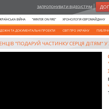
ДО
ЗАПРОПОНУВАТИ ВІДЕО/СТРІМ
КРАЇНСЬКА ВІЙНА
"WINTER ON FIRE"
ХРОНОЛОГІЯ ЄВРОМАЙДАНУ
ДОЖНІ ТА ДОКУМЕНТАЛЬНІ ПРОЕКТИ
СВІТ ПРО УКРАЇНУ
ПУБЛІЧ
ЕНЦІВ "ПОДАРУЙ ЧАСТИНКУ СЕРЦЯ ДІТЯМ" У 