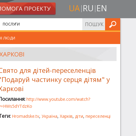
UA
RU
EN
ПОМОГА ПРОЕКТУ
ШУКАТИ
ПОСЛУГИ
НІ ЛЮДИ
ХАРКОВІ
Свято для дітей-переселенців
"Подаруй частинку серця дітям" у
Харкові
Посилання:
http://www.youtube.com/watch?
v=HWs5dYTdzKo
Теги:
Hromadske.tv
,
Україна
,
Харків
,
діти
,
переселенці