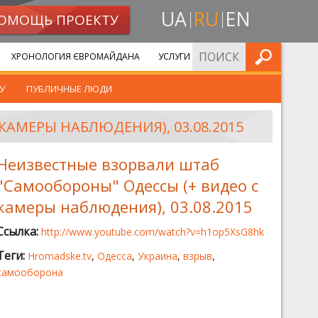
UA
RU
EN
ОМОЩЬ ПРОЕКТУ
ИСКАТЬ
ХРОНОЛОГИЯ ЄВРОМАЙДАНА
УСЛУГИ
У
ПУБЛИЧНЫЕ ЛЮДИ
АМЕРЫ НАБЛЮДЕНИЯ), 03.08.2015
Неизвестные взорвали штаб
"Самообороны" Одессы (+ видео с
камеры наблюдения), 03.08.2015
Ссылка:
http://www.youtube.com/watch?v=h1op5XsG8hk
Теги:
Hromadske.tv
,
Одесса
,
Украина
,
взрыв
,
самооборона