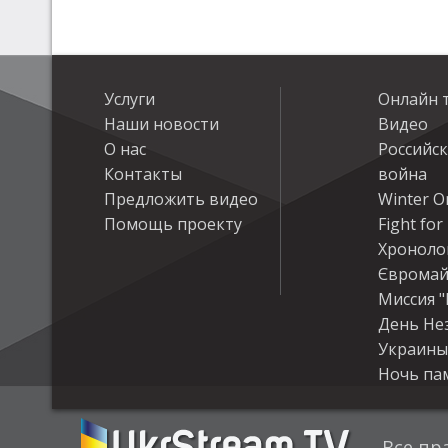
Услуги
Онлайн 
Наши новости
Видео
О нас
Российс
Контакты
война
Предложить видео
Winter On
Помощь проекту
Fight fo
Хроноло
Євромай
Миссия "
День Не
Украины
Ночь па
Все пр