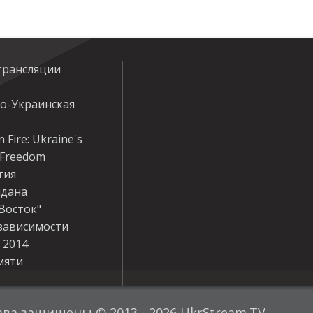
трансляции
ко-Украинская
 Fire: Ukraine's
r Freedom
гия
дана
Восток"
зависимости
 2014
мяти
ава защищены © 2013 - 2026 UkrStream.TV