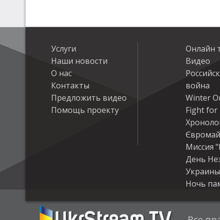
Услуги
Онлайн 
Наши новости
Видео
О нас
Российс
Контакты
война
Предложить видео
Winter On
Помощь проекту
Fight fo
Хроноло
Євромай
Миссия "
День Не
Украины
Ночь па
Все пр