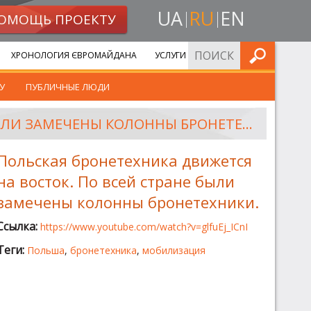
UA
RU
EN
ОМОЩЬ ПРОЕКТУ
ИСКАТЬ
ХРОНОЛОГИЯ ЄВРОМАЙДАНА
УСЛУГИ
У
ПУБЛИЧНЫЕ ЛЮДИ
ПОЛЬСКАЯ БРОНЕТЕХНИКА ДВИЖЕТСЯ НА ВОСТОК. ПО ВСЕЙ СТРАНЕ БЫЛИ ЗАМЕЧЕНЫ КОЛОННЫ БРОНЕТЕХНИКИ.
Польская бронетехника движется
на восток. По всей стране были
замечены колонны бронетехники.
Ссылка:
https://www.youtube.com/watch?v=glfuEj_ICnI
Теги:
Польша
,
бронетехника
,
мобилизация