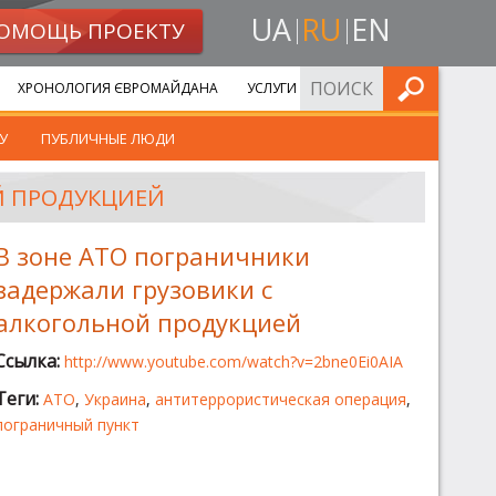
UA
RU
EN
ОМОЩЬ ПРОЕКТУ
ИСКАТЬ
ХРОНОЛОГИЯ ЄВРОМАЙДАНА
УСЛУГИ
У
ПУБЛИЧНЫЕ ЛЮДИ
Й ПРОДУКЦИЕЙ
В зоне АТО пограничники
задержали грузовики с
алкогольной продукцией
Ссылка:
http://www.youtube.com/watch?v=2bne0Ei0AIA
Теги:
АТО
,
Украина
,
антитеррористическая операция
,
пограничный пункт