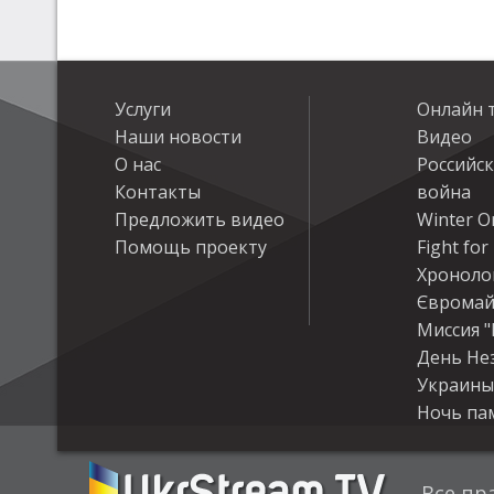
Услуги
Онлайн 
Наши новости
Видео
О нас
Российс
Контакты
война
Предложить видео
Winter On
Помощь проекту
Fight fo
Хроноло
Євромай
Миссия "
День Не
Украины
Ночь па
Все пр