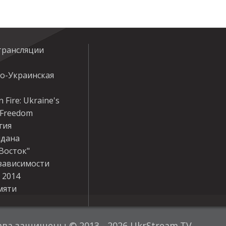
трансляции
ко-Украинская
 Fire: Ukraine's
r Freedom
гия
дана
Восток"
зависимости
 2014
мяти
ава защищены © 2013 - 2026 UkrStream.TV